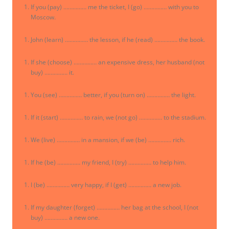
If you (pay) …………… me the ticket, I (go) …………… with you to
Moscow.
John (learn) …………… the lesson, if he (read) …………… the book.
If she (choose) …………… an expensive dress, her husband (not
buy) …………… it.
You (see) …………… better, if you (turn on) …………… the light.
If it (start) …………… to rain, we (not go) …………… to the stadium.
We (live) …………… in a mansion, if we (be) …………… rich.
If he (be) …………… my friend, I (try) …………… to help him.
I (be) …………… very happy, if I (get) …………… a new job.
If my daughter (forget) …………… her bag at the school, I (not
buy) …………… a new one.