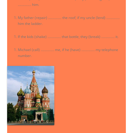
…………… him.
My father (repair) …………… the roof, if my uncle (lend) ……………
him the ladder.
If the kids (shake) …………… that bottle, they (break) …………… it.
Michael (call) …………… me, if he (have) …………… my telephone
number.