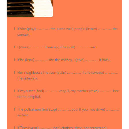
If she (play) …………… the piano well, people (listen) ……………. the
concert.
I (wake) …………… Brian up, if he (ask) …………… me.
If he (lend) …………… me the money, I (give) …………… it back.
Her neighbours (not complain) ……………, if she (sweep) ……………
the sidewalk.
If my sister (feel) …………… very ill, my mother (take) …………… her
to the hospital.
The policeman (not stop) …………… you, if you (not drive) ……………
so fast.
If Tom (wear) …………… dark clothes, they (not recognize)