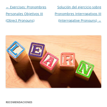
Navegación
←
Exercises: Pronombres
Solución del ejercicio sobre
de
Personales Objetivos III
Pronombres Interrogativos III
entradas
(Object Pronouns)
(Interrogative Pronouns)
→
RECOMENDACIONES