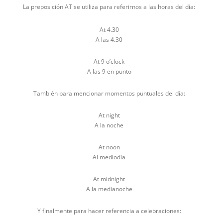
La preposición AT se utiliza para referirnos a las horas del día:
At 4.30
A las 4.30
At 9 o’clock
A las 9 en punto
También para mencionar momentos puntuales del día:
At night
A la noche
At noon
Al mediodía
At midnight
A la medianoche
Y finalmente para hacer referencia a celebraciones: