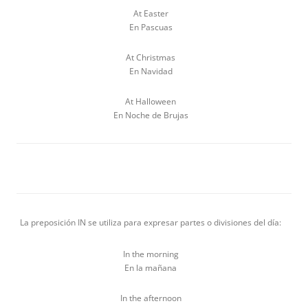
At Easter
En Pascuas
At Christmas
En Navidad
At Halloween
En Noche de Brujas
La preposición IN se utiliza para expresar partes o divisiones del día:
In the morning
En la mañana
In the afternoon