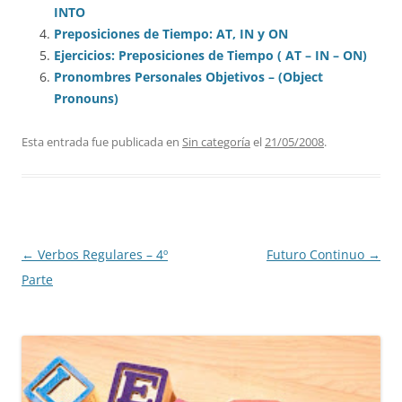
INTO
Preposiciones de Tiempo: AT, IN y ON
Ejercicios: Preposiciones de Tiempo ( AT – IN – ON)
Pronombres Personales Objetivos – (Object
Pronouns)
Esta entrada fue publicada en
Sin categoría
el
21/05/2008
.
Navegación
←
Verbos Regulares – 4º
Futuro Continuo
→
de
Parte
entradas