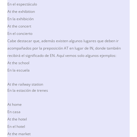
En el espectáculo
At the exhibition
En la exhibición
At the concert
En el concierto
Cabe destacar que, además existen algunos lugares que deben ir
acompañados por la preposición AT en lugar de IN, donde también
recibirá el significado de EN. Aquí vemos solo algunos ejemplos:
At the school
En la escuela
At the railway station
En la estación de trenes
At home
En casa
At the hotel
En el hotel
At the market