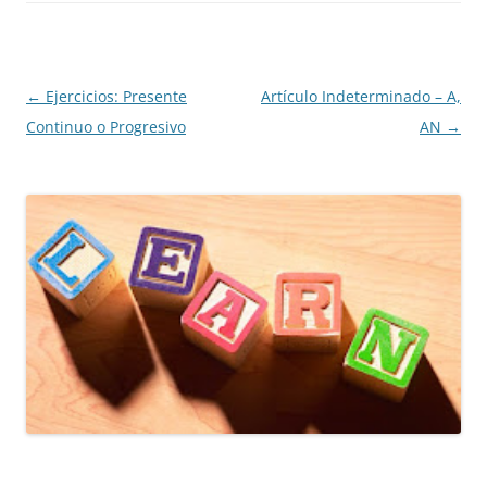
Navegación
←
Ejercicios: Presente
Artículo Indeterminado – A,
de
Continuo o Progresivo
AN
→
entradas