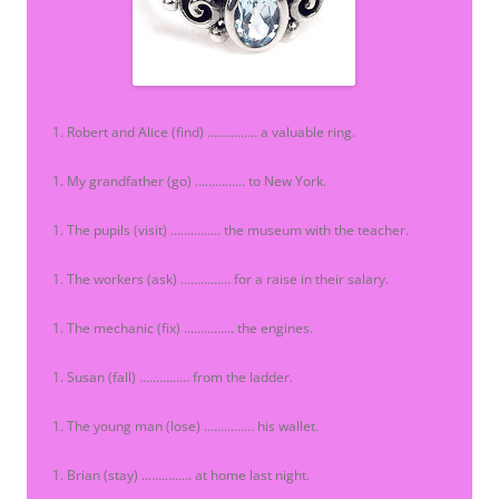
Robert and Alice (find) …………… a valuable ring.
My grandfather (go) …………… to New York.
The pupils (visit) …………… the museum with the teacher.
The workers (ask) …………… for a raise in their salary.
The mechanic (fix) …………… the engines.
Susan (fall) …………… from the ladder.
The young man (lose) …………… his wallet.
Brian (stay) …………… at home last night.