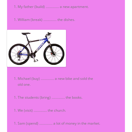
My father (build) …………… a new apartment.
William (break) …………… the dishes.
Michael (buy) …………… a new bike and sold the
old one.
The students (bring) …………… the books.
We (visit) …………… the church.
Sam (spend) …………… a lot of money in the market.