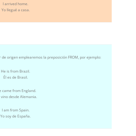
I arrived home.
Yo llegué a casa.
gar de origen emplearemos la preposición FROM, por ejemplo:
He is from Brazil.
Él es de Brasil.
e came from England.
a vino desde Alemania.
I am from Spain.
Yo soy de España.