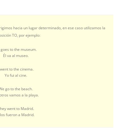
rigimos hacia un lugar determinado, en ese caso utilizamos la
osición TO, por ejemplo:
 goes to the museum.
Él va al museo.
 went to the cinema.
Yo fui al cine.
We go to the beach.
tros vamos a la playa.
hey went to Madrid.
llos fueron a Madrid.