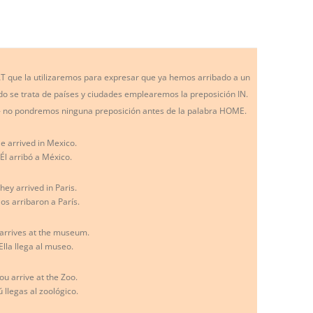
T que la utilizaremos para expresar que ya hemos arribado a un
gado se trata de países y ciudades emplearemos la preposición IN.
a» no pondremos ninguna preposición antes de la palabra HOME.
e arrived in Mexico.
Él arribó a México.
hey arrived in Paris.
los arribaron a París.
arrives at the museum.
Ella llega al museo.
ou arrive at the Zoo.
ú llegas al zoológico.