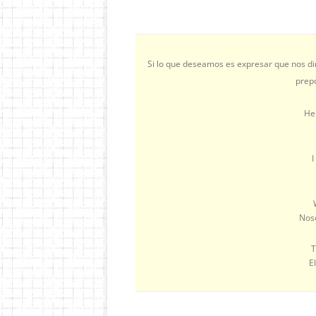
Si lo que deseamos es expresar que nos di
prep
He
I
Noso
T
E