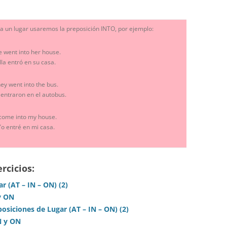
o a un lugar usaremos la preposición INTO, por ejemplo:
e went into her house.
lla entró en su casa.
ey went into the bus.
 entraron en el autobus.
 come into my house.
Yo entré en mi casa.
rcicios:
ar (AT – IN – ON) (2)
y ON
posiciones de Lugar (AT – IN – ON) (2)
N y ON