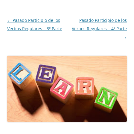
Navegación
←
Pasado Participio de los
Pasado Participio de los
de
Verbos Regulares – 3º Parte
Verbos Regulares – 4º Parte
entradas
→