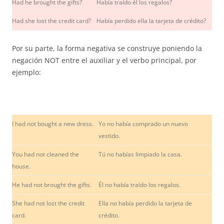
Had he brought the gifts?
Había traído él los regalos?
Had she lost the credit card?
Había perdido ella la tarjeta de crédito?
Por su parte, la forma negativa se construye poniendo la
negación NOT entre el auxiliar y el verbo principal, por
ejemplo:
I had not bought a new dress.
Yo no había comprado un nuevo
vestido.
You had not cleaned the
Tú no habías limpiado la casa.
house.
He had not brought the gifts.
Él no había traído los regalos.
She had not lost the credit
Ella no había perdido la tarjeta de
card.
crédito.