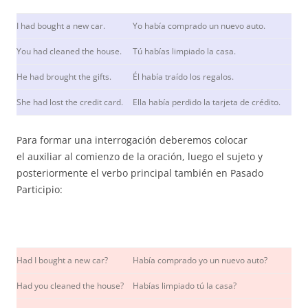
I had bought a new car.
Yo había comprado un nuevo auto.
You had cleaned the house.
Tú habías limpiado la casa.
He had brought the gifts.
Él había traído los regalos.
She had lost the credit card.
Ella había perdido la tarjeta de crédito.
Para formar una interrogación deberemos colocar
el auxiliar al comienzo de la oración, luego el sujeto y
posteriormente el verbo principal también en Pasado
Participio:
Had I bought a new car?
Había comprado yo un nuevo auto?
Had you cleaned the house?
Habías limpiado tú la casa?