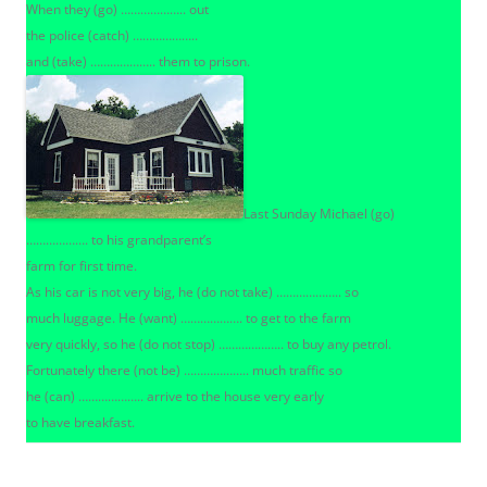
When they (go) ……………….. out
the police (catch) ………………..
and (take) ……………….. them to prison.
Last Sunday Michael (go)
………………. to his grandparent’s
farm for first time.
As his car is not very big, he (do not take) ……………….. so
much luggage. He (want) ………………. to get to the farm
very quickly, so he (do not stop) ……………….. to buy any petrol.
Fortunately there (not be) ……………….. much traffic so
he (can) ……………….. arrive to the house very early
to have breakfast.