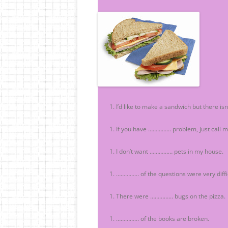
I’d like to make a sandwich but there i
If you have …………… problem, just call m
I don’t want …………… pets in my house.
…………… of the questions were very diffic
There were …………… bugs on the pizza.
…………… of the books are broken.