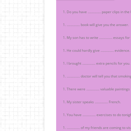
Do you have …………… paper clips in the 
…………… book will give you the answer.
My son has to write …………… essays for
He could hardly give …………… evidence.
I brought …………… extra pencils for you.
…………… doctor will tell you that smoking
There were …………… valuable paintings 
My sister speaks …………… French.
You have …………… exercises to do tonigh
…………… of my friends are coming to vis