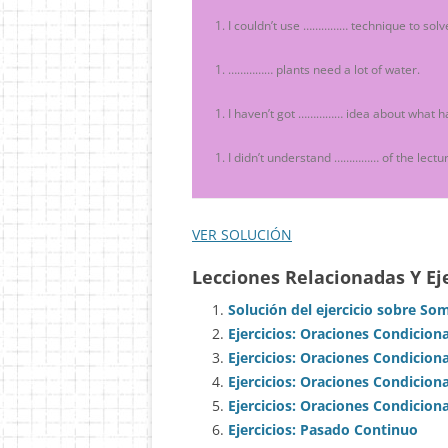
I couldn’t use …………… technique to solv
…………… plants need a lot of water.
I haven’t got …………… idea about what 
I didn’t understand …………… of the lectu
VER SOLUCIÓN
Lecciones Relacionadas Y Eje
Solución del ejercicio sobre So
Ejercicios: Oraciones Condiciona
Ejercicios: Oraciones Condicion
Ejercicios: Oraciones Condiciona
Ejercicios: Oraciones Condicion
Ejercicios: Pasado Continuo